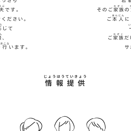
はっきり
若
うぶ
かぞく
夫
です。
そのご
家族
の
ほんにん
せください。
ご
本人
に
う
応
じて
ん
かぞく
接
、
ご
家族
だ
おこな
を
行
います。
サ
じょうほうていきょう
情報提供