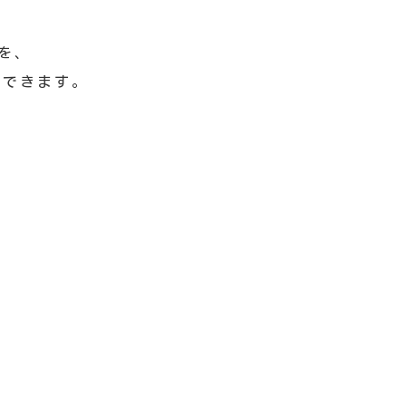
を、
ができます。
。