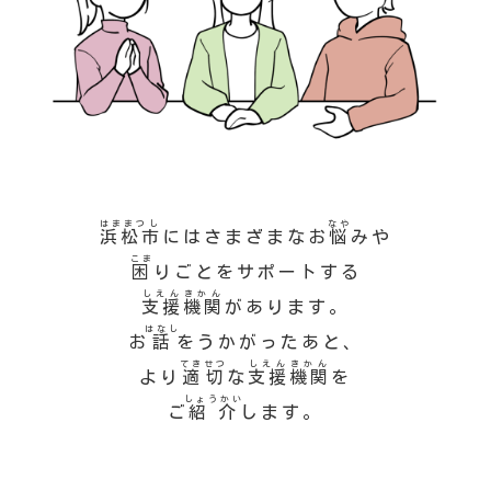
はままつし
なや
浜松市
にはさまざまなお
悩
みや
こま
困
りごとをサポートする
しえんきかん
支援機関
があります。
はなし
お
話
をうかがったあと、
てきせつ
しえんきかん
より
適切
な
支援機関
を
しょうかい
ご
紹介
します。