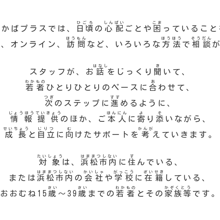
ひごろ
しんぱい
こま
かばプラスでは、
日頃
の
心配
ごとや
困
っていること
わ
ほうもん
ほうほう
そうだん
話
、オンライン、
訪問
など、いろいろな
方法
で
相談
はなし
き
スタッフが、お
話
をじっくり
聞
いて、
わかもの
あ
若者
ひとりひとりのペースに
合
わせて、
つぎ
すす
次
のステップに
進
めるように、
じょうほうていきょう
ほんにん
よ
そ
情報提供
のほか、ご
本人
に
寄
り
添
いながら、
せいちょう
じりつ
む
かんが
成長
と
自立
に
向
けたサポートを
考
えていきます。
たいしょう
はままつしない
す
対象
は、
浜松市内
に
住
んでいる、
はままつしない
かいしゃ
がっこう
ざいせき
または
浜松市内
の
会社
や
学校
に
在籍
している、
さい
さい
わかもの
かぞくとう
おおむね15
歳
～39
歳
までの
若者
とその
家族等
です