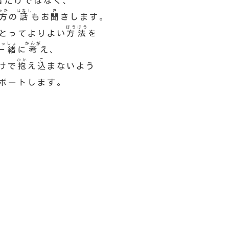
者
だけではなく、
かた
はなし
き
方
の
話
もお
聞
きします。
ほうほう
とってよりよい
方法
を
いっしょ
かんが
一緒
に
考
え、
かか
こ
けで
抱
え
込
まないよう
ポートします。