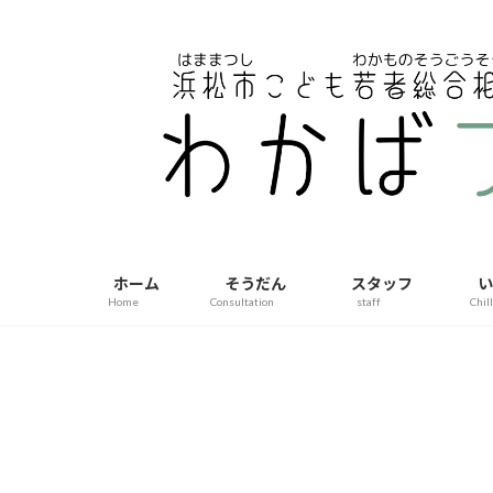
コ
ナ
ン
ビ
テ
ゲ
ン
ー
ツ
シ
へ
ョ
ス
ン
キ
に
ッ
移
プ
動
ホーム
そうだん
スタッフ
い
Home
Consultation
staff
Chil