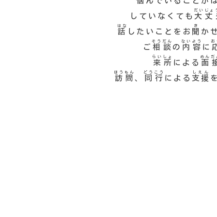
悩
んでいることが
だいじょ
していなくても
大丈
はな
き
話
したいことをお
聞
か
そうだん
ないよう
お
ご
相談
の
内容
に
らいしょ
めんだ
来所
による
面
ほうもん
どうこう
しえん
訪問
、
同行
による
支援