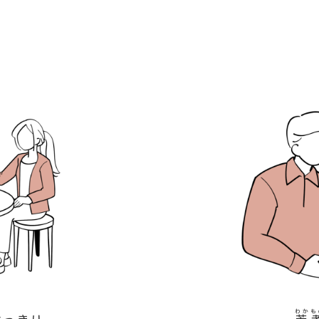
談
わかも