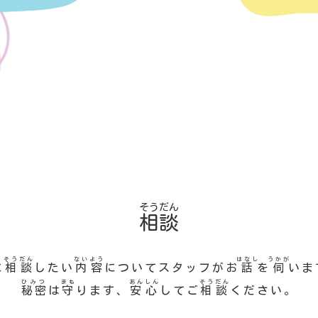
そうだん
相談
そうだん
ないよう
はなし
うかが
に
相談
したい
内容
についてスタッフがお
話
を
伺
いま
ひみつ
まも
あんしん
そうだん
秘密
は
守
ります、
安心
してご
相談
ください。