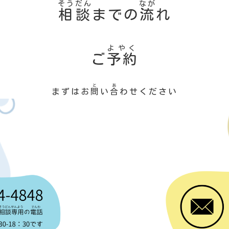
そうだん
なが
相談
までの
流
れ
よやく
ご
予約
と
あ
まずはお
問
い
合
わせください