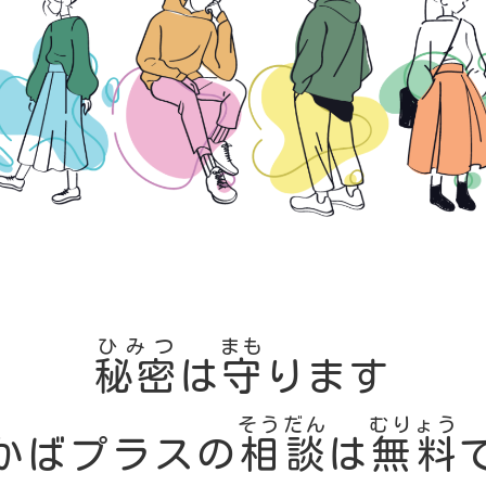
ひみつ
まも
秘密
は
守
ります
そうだん
むりょう
かばプラスの
相談
は
無料